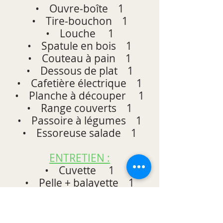
• Ouvre‐boîte 1
• Tire‐bouchon 1
• Louche 1
• Spatule en bois 1
• Couteau à pain 1
• Dessous de plat 1
• Cafetière électrique 1
• Planche à découper 1
• Range couverts 1
• Passoire à légumes 1
• Essoreuse salade 1
ENTRETIEN :
• Cuvette 1
• Pelle + balayette 1
• Balai 1
• Paillasson 1
• Poubelle 1